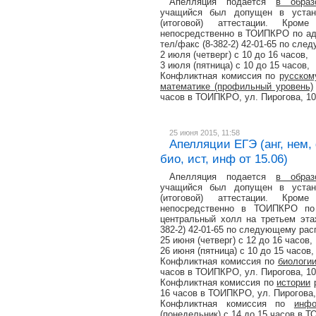
Апелляция подается
в образ
учащийся был допущен в устано
(итоговой) аттестации. Кро
непосредственно в ТОИПКРО по адре
тел/факс (8-382-2) 42-01-65 по сл
2 июля (четверг) с 10 до 16 часов,
3 июля (пятница) с 10 до 15 часов,
Конфликтная комиссия по
русском
математике (профильный уровень)
часов в ТОИПКРО, ул. Пирогова, 10
25 июня 2015, 11:58
Апелляции ЕГЭ (анг, нем, 
био, ист, инф от 15.06)
Апелляция подается
в образ
учащийся был допущен в устано
(итоговой) аттестации. Кро
непосредственно в ТОИПКРО по 
центральный холл на третьем этаж
382-2) 42-01-65 по следующему рас
25 июня (четверг) с 12 до 16 часов,
26 июня (пятница) с 10 до 15 часов,
Конфликтная комиссия по
биологи
часов в ТОИПКРО, ул. Пирогова, 10
Конфликтная комиссия по
истории
р
16 часов в ТОИПКРО, ул. Пирогова,
Конфликтная комиссия по
инф
(понедельник) с 14 до 15 часов в Т