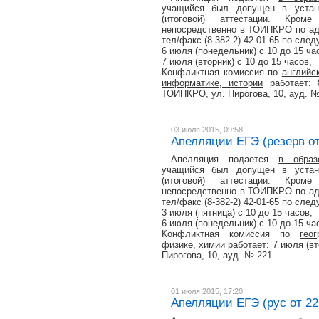
учащийся был допущен в устано
(итоговой) аттестации. Кро
непосредственно в ТОИПКРО по адре
тел/факс (8-382-2) 42-01-65 по сл
6 июля (понедельник) с 10 до 15 ча
7 июля (вторник) с 10 до 15 часов,
Конфликтная комиссия по
английс
информатике, истории
работает: 
ТОИПКРО, ул. Пирогова, 10, ауд. №
03 июля 2015, 09:58
Апелляции ЕГЭ (резерв от
Апелляция подается
в образ
учащийся был допущен в устано
(итоговой) аттестации. Кро
непосредственно в ТОИПКРО по адре
тел/факс (8-382-2) 42-01-65 по сл
3 июля (пятница) с 10 до 15 часов,
6 июля (понедельник) с 10 до 15 ча
Конфликтная комиссия по
гео
физике, химии
работает: 7 июля (вт
Пирогова, 10, ауд. № 221.
01 июля 2015, 17:20
Апелляции ЕГЭ (рус от 22.