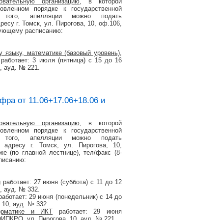
овательную организацию
, в которой
вленном порядке к государственной
ме того, апелляции можно подать
су г. Томск, ул. Пирогова, 10, оф.106,
едующему расписанию:
у языку, математике (базовый уровень),
работает: 3 июля (пятница) с 15 до 16
, ауд. № 221.
фра от 11.06+17.06+18.06 и
овательную организацию
, в которой
вленном порядке к государственной
ме того, апелляции можно подать
адресу г. Томск, ул. Пирогова, 10,
е (по главной лестнице), тел/факс (8-
писанию:
и
работает: 27 июня (суббота) с 11 до 12
, ауд. № 332.
аботает: 29 июня (понедельник) с 14 до
 10, ауд. № 332.
орматике и ИКТ
работает: 29 июня
ОИПКРО, ул. Пирогова, 10, ауд. № 221.