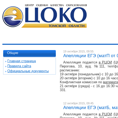
19 октября 2015, 09:55
Общие
Апелляции ЕГЭ (матП от 0
Главная страница
Апелляция подается
в РЦОИ
(ЦО
Правила сайта
Пирогова, 10, ауд. №111, тел/фа
расписанию:
Официальные документы
19 октября (понедельник) с 10 до 1
20 октября (вторник) с 10 до 16 час
Конфликтная комиссия по
математ
21 октября (среда) - с 16 до 16:30
331.
12 октября 2015, 09:45
Апелляции ЕГЭ (матБ, матП
Апелляция подается
в РЦОИ
(ЦО