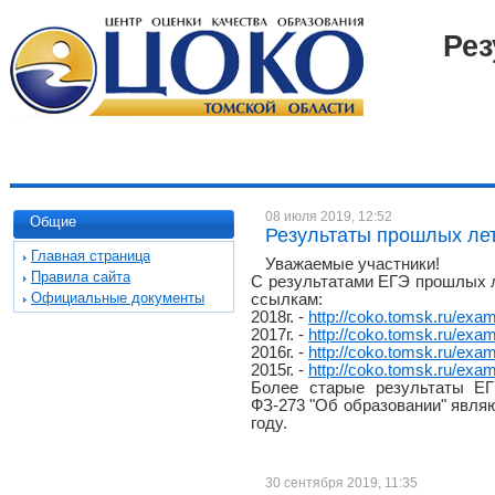
Рез
08 июля 2019, 12:52
Общие
Результаты прошлых ле
Главная страница
Уважаемые участники!
Правила сайта
С результатами ЕГЭ прошлых л
Официальные документы
ссылкам:
2018г. -
http://coko.tomsk.ru/exa
2017г. -
http://coko.tomsk.ru/exa
2016г. -
http://coko.tomsk.ru/exa
2015г. -
http://coko.tomsk.ru/exa
Более старые результаты ЕГЭ
ФЗ-273 "Об образовании" явля
году.
30 сентября 2019, 11:35